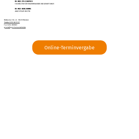
DR. MED. UTA SCHEPERS
FACHÄRZTIN FÜR FRAUENHEILKUNDE UND GEBURTSHILFE
DR. MED. HEIKE ARNING
ANGESTELLTE ÄRZTIN
Wolbecker Str. 21 · 48155 Münster
Telefon 0251 66 55 57
Fax 0251-665633
praxis@gyn-hansaviertel.de
Online-Terminvergabe