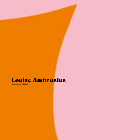
Louise Ambrosius
Studentische Hilfskraft