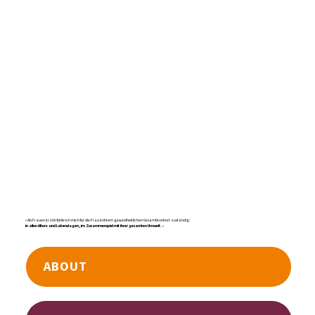
»Als Frauenärztin fühle ich mich für die Frau in ihrem gesundheitlichen Gesamtkontext zuständig:
in allen Alters- und Lebenslagen, im Zusammenspiel mit ihrer gesamten Umwelt.
«
ABOUT