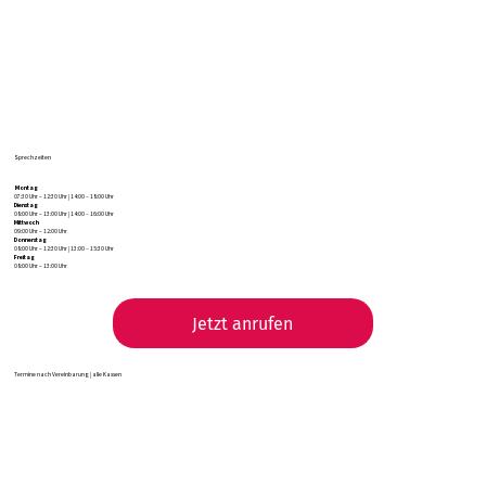
Sprechzeiten
Montag
07:30 Uhr – 12:30 Uhr | 14:00 – 18:00 Uhr
Dienstag
08:00 Uhr – 13:00 Uhr | 14:00 – 16:00 Uhr
Mittwoch
09:00 Uhr – 12:00 Uhr
Donnerstag
08:00 Uhr – 12:30 Uhr | 13:00 – 15:30 Uhr
Freitag
08:00 Uhr – 13:00 Uhr
Jetzt anrufen
Termine nach Vereinbarung | alle Kassen