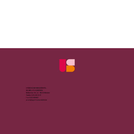
GYNÄKOLOGIE HANSAVIERTEL
DR. MED. UTA SCHEPERS​
Wolbecker Str. 21 · 48155 Münster
Telefon 0251 66 55 57
Fax 0251 665633
praxis@gyn-hansaviertel.de